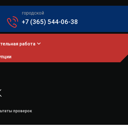
городской
+7 (365) 544-06-38
тельная работа
упции
к
ьтаты проверок