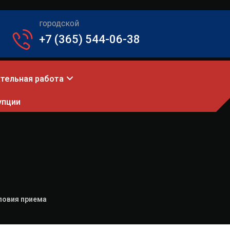
городской
+7 (365) 544-06-38
тельная работа
упции
ловия приема