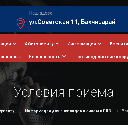
Наш адрес
ул.Советская 11, Бахчисарай
зации
Абитуриенту
Информация
Воспита
сионалы»
Безопасность
Противодействие корр
Условия приема
уриенту
Информация для инвалидов и лицам с ОВЗ
Ус