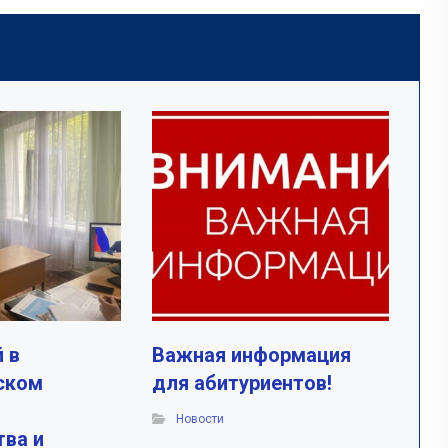
 в
Важная информация
ском
для абитуриентов!
Новости
тва и