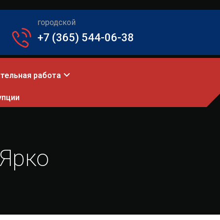
городской
+7 (365) 544-06-38
тельная работа
упции
Ярко