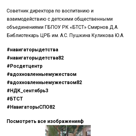
Советник директора по воспитанию и
взаимодействию с детскими общественными
объединениями ГБПОУ РК «БТСТ» Смирнов Д.А.
Библиотекарь ЦРБ им. А.С. Пушкина Куликова Ю.А.
#навигаторыдетства
#навигаторыдетства82
#Росдетцентр
#вдохновленныемужеством
#вдохновленныемужеством82
#НДК_сентябрь3
#БТСТ
#НавигаторыСПО82
Посмотреть все изображенияф