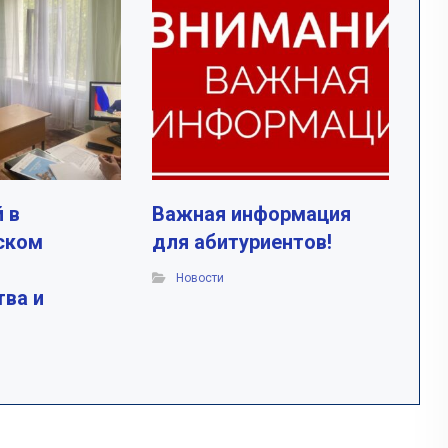
 в
Важная информация
ском
для абитуриентов!
Новости
тва и