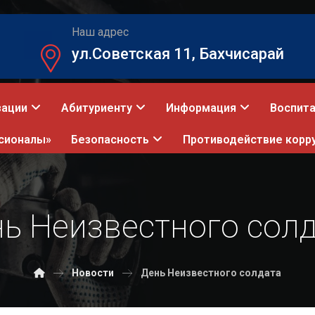
Наш адрес
ул.Советская 11, Бахчисарай
зации
Абитуриенту
Информация
Воспита
сионалы»
Безопасность
Противодействие корр
ь Неизвестного сол
Новости
День Неизвестного солдата