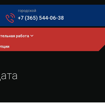
городской
+7 (365) 544-06-38
тельная работа
упции
дата