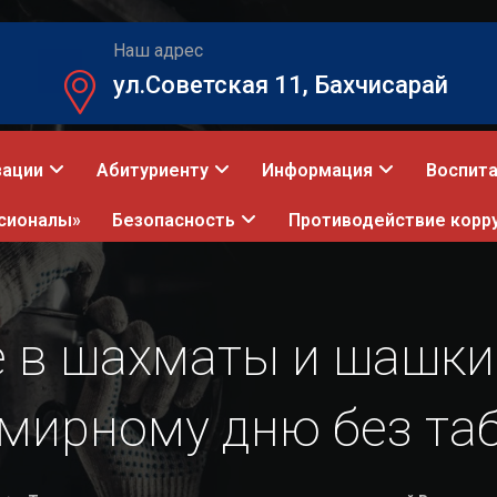
Наш адрес
ул.Советская 11, Бахчисарай
зации
Абитуриенту
Информация
Воспита
сионалы»
Безопасность
Противодействие корр
е в шахматы и шашк
мирному дню без та