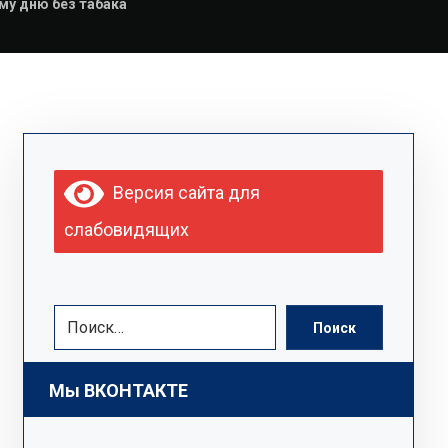
му дню без табака
Версия сайта для
слабовидящих
Поиск
Мы ВКОНТАКТЕ