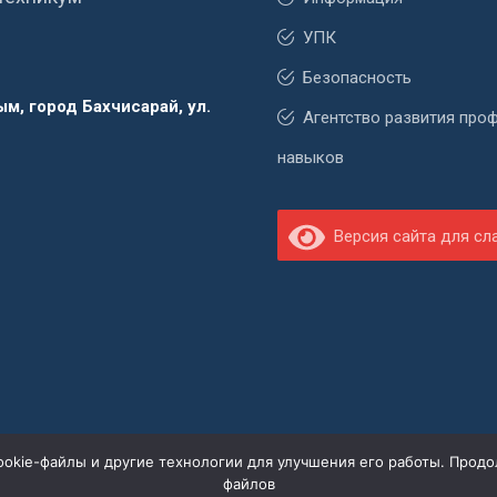
УПК
Безопасность
м, город Бахчисарай, ул.
Агентство развития про
навыков
Версия сайта для с
cookie-файлы и другие технологии для улучшения его работы. Продо
файлов