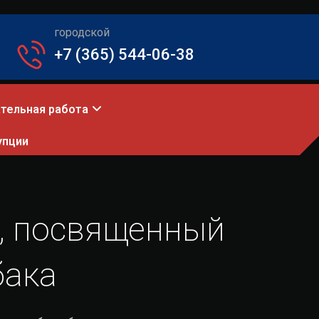
городской
+7 (365) 544-06-38
тельная работа
упции
и, посвященный
бака