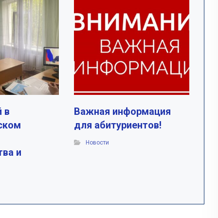
 в
Важная информация
ском
для абитуриентов!
Новости
тва и