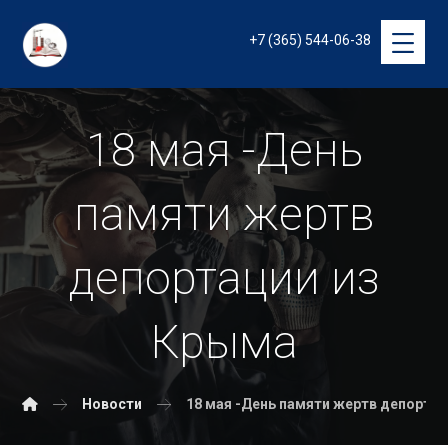
+7 (365) 544-06-38
18 мая -День
памяти жертв
депортации из
Крыма
Новости
18 мая -День памяти жертв депорта