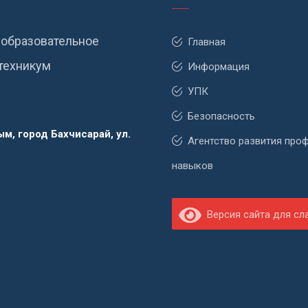
образовательное
Главная
техникум
Информация
УПК
Безопасность
м, город Бахчисарай, ул.
Агентство развития про
навыков
Версия сайта для с