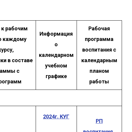
 к рабочим
Рабочая
Информация
о каждому
программа
о
урсу,
воспитания с
календарном
ки в составе
календарным
учебном
раммы с
планом
графике
программ
работы
2024г. КУГ
РП
воспитания