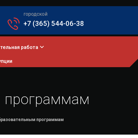
городской
+7 (365) 544-06-38
тельная работа
упции
м программам
бразовательным программам