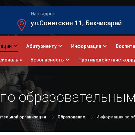
Наш адрес
ул.Советская 11, Бахчисарай
зации
Абитуриенту
Информация
Воспита
сионалы»
Безопасность
Противодействие корр
по образовательны
ательной организации
Образование
Информация по о